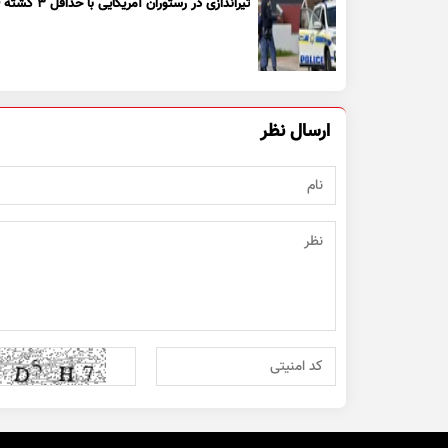
تیراندازی در رستوران آمریکایی با حداقل ۳ کشته + ویدیو
ارسال نظر