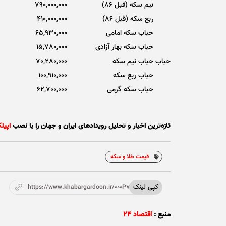
نیم سکه (قبل 86)
790,000,000
ربع سکه (قبل 86)
410,000,000
حباب سکه امامی
65,930,000
حباب سکه بهار آزادی
15,780,000
حباب
حباب نیم سکه
70,280,000
حباب ربع سکه
100,910,000
حباب سکه گرمی
62,700,000
تازه‌ترین اخبار و تحلیل‌ رویدادهای ایران و جهان را با نصب
اپیل
قیمت طلا و سکه
کپی لینک
https://www.khabargardoon.ir/000P7s
منبع :
اقتصاد ۲۴