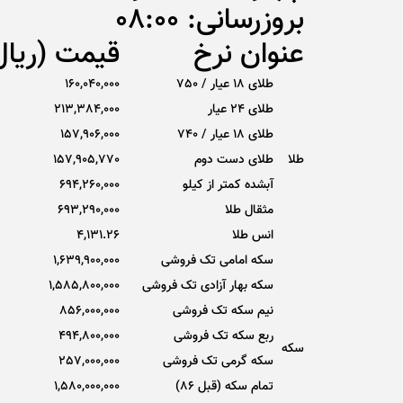
بروزرسانی: 08:00
عنوان نرخ
قیمت (ریال
طلای 18 عیار / 750
160,040,000
طلای ۲۴ عیار
213,384,000
طلای 18 عیار / 740
157,906,000
طلا
طلای دست دوم
157,905,770
آبشده کمتر از کیلو
694,260,000
مثقال طلا
693,290,000
انس طلا
4,131.26
سکه امامی تک فروشی
1,639,900,000
سکه بهار آزادی تک فروشی
1,585,800,000
نیم سکه تک فروشی
856,000,000
ربع سکه تک فروشی
494,800,000
سکه
سکه گرمی تک فروشی
257,000,000
تمام سکه (قبل 86)
1,580,000,000