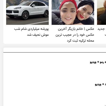
 جدید
عکس | خانم بازیگر آخرین
پورشه میلیاردی شام شب
عکس خود را در عجیب ترین
موش‌ نحیف شد
محله ترکیه ثبت کرد
 رمو + ویدیو
 + ویدیو