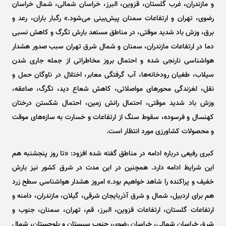
و مازندران، غرب گلستان، قزوین، البرز، خراسان شمالی، شمال خراسان
رضوی، تهران و ارتفاعات سمنان پیش‌بینی می‌شود.» رگبار باران، رعد و
برق، وزش باد شدید موقتی، در مناطق مستعد بارش تگرگ و کاهش نسبی
دما در ارتفاعات مازندران، سمنان و شمال شرق تهران سبب صدور هشدار
هواشناسی نارنجی شده و احتمال بروز مخاطراتی از جمله جاری شدن
سیلاب، طغیان رودخانه‌ها، آب گرفتگی معابر، اختلال در ناوگان حمل و
نقل، لغزندگی محور‌های مواصلاتی، کاهش شعاع دید، تگرگ، صاعقه،
وزش باد شدید موقتی، احتمال رانش زمین، احتمال شکستن درختان
کهنسال و فرسوده، سقوط سنگ از ارتفاعات و خسارت به سازه‌های موقت
و محصولات کشاورزی مورد انتظار است.
کبری رفیعی درباره ادامه در مناطق گفته شده افزود: «تا روز پنجشنبه هم
این شرایط ادامه دارد. همچنین در این مدت در شرق کشور نیز بارش
خفیف و پراکنده را شاهد خواهیم بود.» امروز هشدار هواشناسی سطح زرد
هم برای اردبیل، شمال و شرق آذربایجان شرقی، گیلان، مازندران، دامنه و
ارتفاعات گلستان، ارتفاعات قزوین، البرز، قم، تهران، سمنان، جنوب و
شرق خراسان شمالی، خراسان رضوی، جنوب سیستان و بلوچستان، شمال