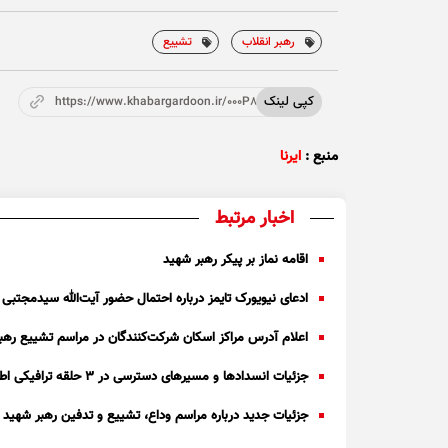
رهبر انقلاب
تشییع
کپی لینک
https://www.khabargardoon.ir/000P8r
منبع :
ایرنا
اخبار مرتبط
اقامه نماز بر پیکر رهبر شهید
ادعای نیویورک تایمز درباره احتمال حضور آیت‌الله سیدمجتبی
اعلام آدرس مراکز اسکان شرکت‌کنندگان در مراسم تشییع رهبر
جزئیات انسداد‌ها و مسیر‌های دسترسی در ۳ حلقه ترافیکی اطراف مصلی تهران
جزئیات جدید درباره مراسم وداع، تشییع و تدفین رهبر شهید