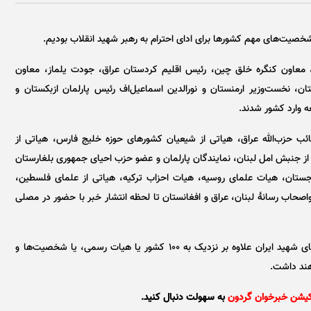
، معاون کنگره خلق چین، رئیس اقلیم کردستان عراق، جودت یلماز، معاون
ان، نخست‌وزیر ارمنستان و نورالدین اسماعیل‌اف رئیس پارلمان ازبکستان و
 وارد کشور شدند.
ئب حزب‌الله عراق، هیاتی از شیعیان کشور‌های حوزه خلیج فارس، هیاتی از
از جنبش امل لبنان، نمایندگان پارلمان و عضو حزب احیای جمهوری بلغارستان
جستان، هیات علمای روسیه، هیات احزاب ترکیه، هیاتی از علمای فلسطین،
اصحاب رسانهٔ لبنان، عراق و افغانستان تا لحظه انتشار خبر با حضور در مصلی
به گفته سخنگوی وزارت امور خارجه در مراسم وداع با پیکر آقای شهید ایران علاوه بر نزدیک به ۱۰۰ کشور یا هیات رسمی، یا شخصیت‌ها و
کیشن خبرخوان گردون
به سهولت دنبال کنید.