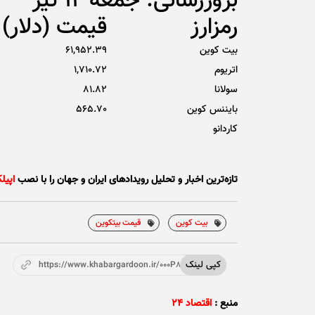
بروزرسانی: جمعه 12 تیر
رمزارز
قیمت (دلار)
بیت کوین
61,952.39
اتریوم
1,710.72
سولانا
81.82
بایننس کوین
565.70
کاردانو
تازه‌ترین اخبار و تحلیل‌ رویدادهای ایران و جهان را با نصب
اپیل
بیت کوین
قیمت بیتکوین
کپی لینک
https://www.khabargardoon.ir/000P8x
منبع :
اقتصاد ۲۴