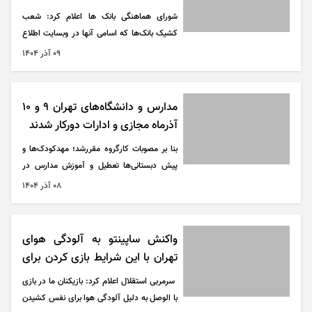
شورای هماهنگی بانک ها اعلام کرد: شعب
کشیک بانک‌ها که اسامی آنها در وبسایت اطلاع
رسانی بانک‌ها ذکر شده به همراه واحد‌های فنی و
۰۹ آذر ۱۴۰۴
پشتیبان ستادی، به منظور خدمت رسانی به امور
ضروری مشتریان، دایر هستند.
مدارس و دانشگاه‌های تهران ۹ و ۱۰
آذرماه مجازی و ادارات دورکار شدند
بنا بر مصوبات کارگروه مقررشد؛ مهدکودک‌ها و
پیش دبستانی‌ها تعطیل و آموزش مدارس در
کلیه مقاطع در شهر و استان تهران به استثنای ۵
۰۸ آذر ۱۴۰۴
شهرستان ملارد، رباط کریم، دماوند، فیروزکوه و
پردیس طی روز‌های یکشنبه و دوشنبه ۹ و ۱۰
آذرماه به صورت مجازی و در بستر شاد برگزار
واکنش ساپینتو به آلودگی هوای
شود.
تهران با این شرایط بازی کردن برای
هیچ کسی خوب نیست + ویدیو
سرمربی استقلال اعلام کرد: بازیکنان ما در بازی
با الوصل به دلیل آلودگی هوا برای نفس کشیدن