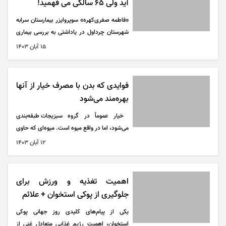
آید ولی 65 سالگی می فهمید!
«فاطمه صفری‌کهره» سوپروایزر بیمارستان سرابه
شهرستان چرداول در یاداشتی به بررسی بیماری
پوکی استخوان در کشور پرداخته است.
۱۵ آبان ۱۴۰۳
فوایدی که بدن با مصرف خیار از آنها
بهره‌مند می‌شود
خیار عموماً در گروه سبزیجات طبقه‌بندی
می‌شود، اما در واقع میوه است. میوه‌ای که حاوی
مواد مغذی مختلف، ترکیبات گیاهی و
۱۲ آبان ۱۴۰۳
آنتی‌اکسیدان‌هایی است که در درمان و پیشگیری
از انواع بیماری‌ها نقش دارند. خیار کالری کم و
آب و فیبر زیادی دارد؛ به همین دلیل یک گزینه‌ی
اهمیت تغذیه و ورزش برای
عالی برای کاهش وزن و آبرسانی بدن محسوب
جلوگیری از پوکی استخوان + علائم
می‌شود.
یکی از پیام‌های کلیدی روز جهانی پوکی
استخوان، اهمیت رژیم غذایی متعادل غنی از