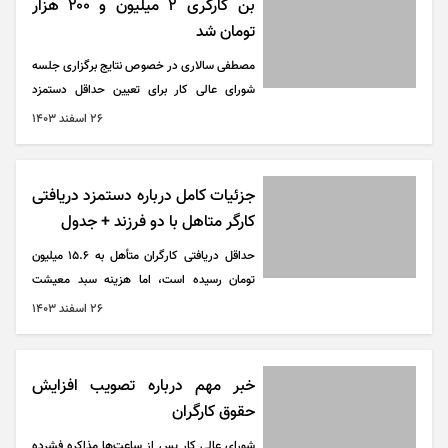
بن کارگری ۲ میلیون و ۲۰۰ هزار
تومان شد
مصطفی سالاری در خصوص نتایج برگزاری جلسه
شورای عالی کار برای تعیین حداقل دستمزد
کارگران در سال آینده گفت: دغدغه‌ای که ما در
۲۶ اسفند ۱۴۰۳
سازمان تأمین اجتماعی داشتیم بابت حفظ قدرت
خرید کارگران و بازنشستگان بود، چون این
موضوع در لایحه بودجه سال ۱۴۰۳ پیش‌بینی
جزئیات کامل درباره دستمزد دریافتی
شده بود ولی در لایحه بودجه سال آینده
کارگر متاهل با دو فرزند + جدول
پیش‌بینی نشده است. در این جلسه، با پیش‌بینی
حداقل دریافتی کارگران متأهل به ۱۵.۶ میلیون
حفظ قدرت خرید کارگران و بازنشستگان با اضافه
تومان رسیده است، اما هزینه سبد معیشت
کردن حق کمک هزینه اقلام مصرفی یا بن
خانوار کارگری در سال ۱۴۰۴ حدود ۲۵ میلیون
معیشت، این دغدغه ذینفعان سازمان هم رفع و
۲۶ اسفند ۱۴۰۳
تومان برآورد می‌شود. فاصله بین دستمزد و
حل شد.
هزینه‌های واقعی زندگی همچنان باقی است، اما
نسبت به سال گذشته کاهش یافته است.
خبر مهم درباره تصویب افزایش
حقوق کارگران
شورای عالی کار پس از ساعت‌ها مذاکره فشرده