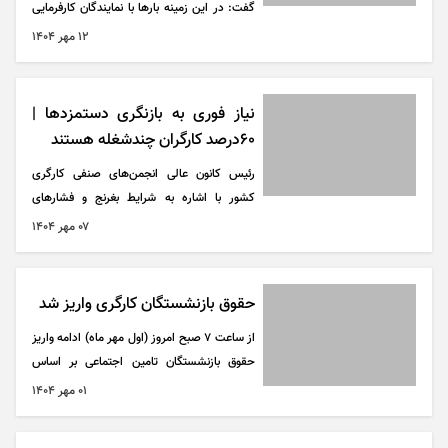
گفت: در این زمینه بار‌ها با نمایندگان کارفرمایی
نشست‌هایی داشته‌ایم تا دستمزد‌ها را در
۱۲ مهر ۱۴۰۴
جا‌هایی که به نیروی کار ماهر و نیمه ماهر نیاز
داریم واقعی‌تر کنیم تا فرصت اشتغال در اختیار
هموطنان قرار بگیرد.
نیاز فوری به بازنگری دستمزد‌ها |
۶۰درصد کارگران چندشغله هستند
رئیس کانون عالی انجمن‌های صنفی کارگری
کشور با اشاره به شرایط بغرنج و فشار‌های
معیشتی کارگران گفت: امروزه چندشغله بودن به
۰۷ مهر ۱۴۰۴
یک عادت و ضرورت در زندگی اکثر کارگران تبدیل
شده است.
حقوق بازنشستگان کارگری واریز شد
از ساعت ۷ صبح امروز (اول مهر ماه) ادامه واریز
حقوق بازنشستگان تامین اجتماعی بر اساس
حروف الفبا در تهران و استان‌های کشور در حال
۰۱ مهر ۱۴۰۴
انجام است و تا پایان وقت اداری به پایان
می‌رسد.