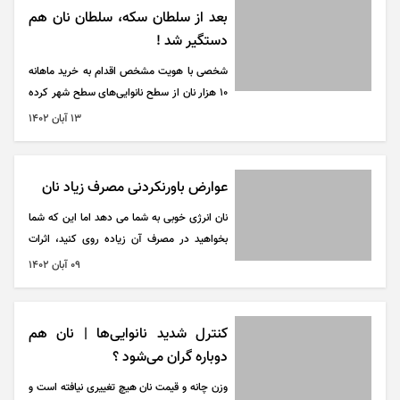
بعد از سلطان سکه، سلطان نان هم
دستگیر شد !
شخصی با هویت مشخص اقدام به خرید ماهانه
۱۰ هزار نان از سطح نانوایی‌های سطح شهر کرده
بود که پس از بررسی دقیق و تشکیل پرونده
۱۳ آبان ۱۴۰۲
جهت طی مراحل قانونی تحویل پلیس امنیت
عمومی شهرستان شد.
عوارض باورنکردنی مصرف زیاد نان
نان انرژی خوبی به شما می دهد اما این که شما
بخواهید در مصرف آن زیاده روی کنید، اثرات
منفی روی بدن تان خواهد ماند که در این قسمت
۰۹ آبان ۱۴۰۲
آن ها را به شما معرفی می کنیم که نشان می
دهد نان زیاد استفاده می کنید.
کنترل شدید نانوایی‌ها | نان هم
دوباره گران می‌شود ؟
وزن چانه و قیمت نان هیچ تغییری نیافته است و